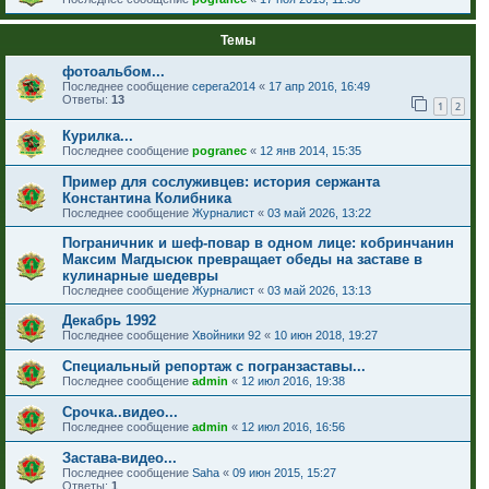
Темы
фотоальбом...
Последнее сообщение
серега2014
«
17 апр 2016, 16:49
Ответы:
13
1
2
Курилка...
Последнее сообщение
pogranec
«
12 янв 2014, 15:35
Пример для сослуживцев: история сержанта
Константина Колибника
Последнее сообщение
Журналист
«
03 май 2026, 13:22
Пограничник и шеф-повар в одном лице: кобринчанин
Максим Магдысюк превращает обеды на заставе в
кулинарные шедевры
Последнее сообщение
Журналист
«
03 май 2026, 13:13
Декабрь 1992
Последнее сообщение
Хвойники 92
«
10 июн 2018, 19:27
Специальный репортаж с погранзаставы...
Последнее сообщение
admin
«
12 июл 2016, 19:38
Срочка..видео...
Последнее сообщение
admin
«
12 июл 2016, 16:56
Застава-видео...
Последнее сообщение
Saha
«
09 июн 2015, 15:27
Ответы:
1