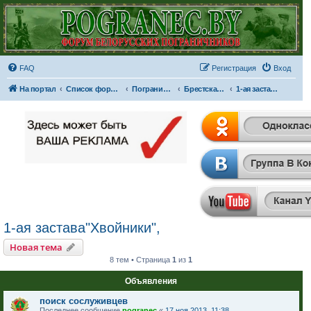
FAQ
Регистрация
Вход
На портал
Список форумов
Пограничные отряды и части
Брестская Краснознаменная пограничная группа имени Ф.Э. Дзержинского
1-ая застава"Хвойники",
1-ая застава"Хвойники",
Новая тема
8 тем • Страница
1
из
1
Объявления
поиск сослуживцев
Последнее сообщение
pogranec
«
17 ноя 2013, 11:38