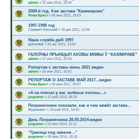
admin
»
12 июн 2022, 15:43
2000-й год. 4-ая застава "Казимирово"
Рома Брест
»
09 июн 2022, 18:53
1997-1998 год
Сержант Енотский
»
15 дек 2021, 13:08
Наша служба дмб 1997
pyhovi4ek
»
02 авг 2021, 13:50
ГАЛОЎНЫ ПРЫНЦЫП АХОВЫ МЯЖЫ Ў “КАЗІМІРАВЕ” 
admin
»
07 июл 2021, 20:50
Репортаж с заставы июнь 2021 видео
admin
»
26 июн 2021, 10:52
РЕПОРТАЖ О ЗАСТАВЕ МАЙ 2017...видео
Рома Брест
»
16 июн 2017, 09:57
«А на плечах у нас зелёные погоны…»
pogranec
»
31 май 2015, 08:29
Пограничники показали, как и чем живёт застава...
Журналист
»
19 май 2015, 18:43
День Пограничника 28.05.2014-видео
pogranec
»
02 июн 2014, 11:12
“Граница под замком…”
pogranec
»
08 фев 2014, 19:18