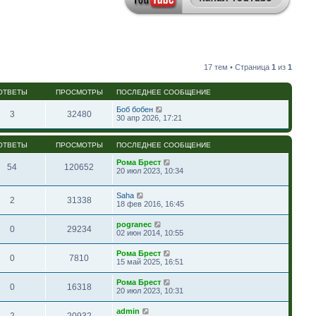
17 тем • Страница
1
из
1
ОТВЕТЫ
ПРОСМОТРЫ
ПОСЛЕДНЕЕ СООБЩЕНИЕ
Боб бобен
3
32480
30 апр 2026, 17:21
ОТВЕТЫ
ПРОСМОТРЫ
ПОСЛЕДНЕЕ СООБЩЕНИЕ
Рома Брест
54
120652
20 июл 2023, 10:34
Saha
2
31338
18 фев 2016, 16:45
pogranec
0
29234
02 июн 2014, 10:55
Рома Брест
0
7810
15 май 2025, 16:51
Рома Брест
0
16318
20 июл 2023, 10:31
admin
2
20932