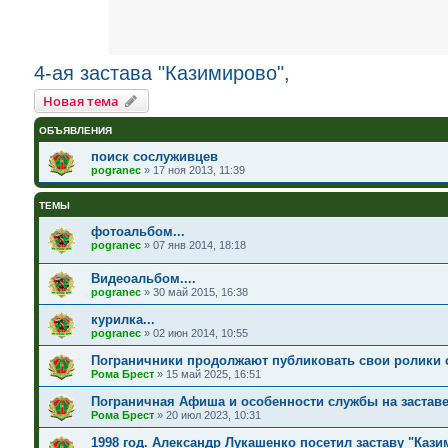
4-ая застава "Казимирово",
Новая тема
ОБЪЯВЛЕНИЯ
поиск сослуживцев
pogranec
»
17 ноя 2013, 11:39
ТЕМЫ
фотоальбом...
pogranec
»
07 янв 2014, 18:18
Видеоальбом....
pogranec
»
30 май 2015, 16:38
курилка...
pogranec
»
02 июн 2014, 10:55
Пограничники продолжают публиковать свои ролики
Рома Брест
»
15 май 2025, 16:51
Пограничная Афиша и особенности службы на застав
Рома Брест
»
20 июл 2023, 10:31
1998 год. Александр Лукашенко посетил заставу "Каз