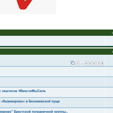
1
4
5
6
7
8
…
 с хештегом #ВместеМыСила
е «Казимирово» в Беловежской пуще
имирово" Брестской пограничной группы..