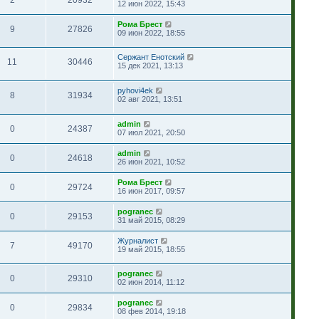
12 июн 2022, 15:43
Рома Брест
9
27826
09 июн 2022, 18:55
Сержант Енотский
11
30446
15 дек 2021, 13:13
pyhovi4ek
8
31934
02 авг 2021, 13:51
admin
0
24387
07 июл 2021, 20:50
admin
0
24618
26 июн 2021, 10:52
Рома Брест
0
29724
16 июн 2017, 09:57
pogranec
0
29153
31 май 2015, 08:29
Журналист
7
49170
19 май 2015, 18:55
pogranec
0
29310
02 июн 2014, 11:12
pogranec
0
29834
08 фев 2014, 19:18