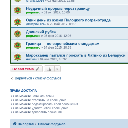
Graniza2014
»
03 май 2022, 12:55
Неудачный прорыв через границу
pogranec
»
31 окт 2017, 16:00
Один день из жизни Полоцкого погранотряда
Дмитрий 1242
»
25 май 2017, 09:51
Двинский рубеж
pogranec
»
25 фев 2016, 12:26
Граница — по европейским стандартам
pogranec
»
24 фев 2015, 20:53
Марокканец пытался проехать в Латвию из Беларуси
Алехин
»
04 ноя 2013, 16:32
Новая тема
Вернуться к списку форумов
ПРАВА ДОСТУПА
Вы
не можете
начинать темы
Вы
не можете
отвечать на сообщения
Вы
не можете
редактировать свои сообщения
Вы
не можете
удалять свои сообщения
Вы
не можете
добавлять вложения
На портал
Список форумов