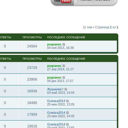
11 тем • Страница
1
из
1
ОТВЕТЫ
ПРОСМОТРЫ
ПОСЛЕДНЕЕ СООБЩЕНИЕ
pogranec
0
24564
04 ноя 2013, 16:39
ОТВЕТЫ
ПРОСМОТРЫ
ПОСЛЕДНЕЕ СООБЩЕНИЕ
pogranec
0
23729
27 апр 2014, 21:17
pogranec
0
23906
08 дек 2013, 17:27
Журналист
0
16936
03 май 2023, 14:04
Graniza2014
0
18480
25 июн 2022, 13:26
Graniza2014
0
17959
23 июн 2022, 14:45
Graniza2014
0
19016
03 май 2022, 12:55