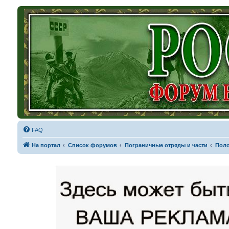
FAQ
На портал
Список форумов
Пограничные отряды и части
Поло