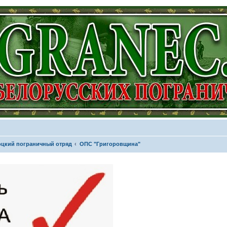
цкий пограничный отряд
ОПС "Григоровщина"