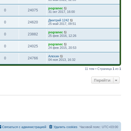
pogranec
0
24075
31 окт 2017, 16:00
Дмитрий 1242
0
24620
25 май 2017, 09:51
pogranec
0
23882
25 фев 2016, 12:26
pogranec
0
24025
24 фев 2015, 20:53
Алехин
0
24766
04 ноя 2013, 16:32
11 тем • Страница
1
из
1
Перейти
Связаться с администрацией
Удалить cookies
Часовой пояс:
UTC+03:00