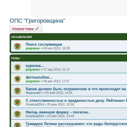
ОПС "Григоровщина"
Новая тема
ОБЪЯВЛЕНИЯ
Поиск сослуживцев
pogranec
»
04 ноя 2013, 16:39
ТЕМЫ
курилка...
pogranec
»
27 апр 2014, 21:17
фотоальбом...
pogranec
»
08 дек 2013, 17:27
Каким должен быть пограничник и что происходит на
Журналист
»
03 май 2023, 14:04
С ответственностью и преданностью делу. Лейтенант 
Graniza2014
»
25 июн 2022, 13:26
Насіць ваенную форму – пачэсна..
Graniza2014
»
23 июн 2022, 14:45
Граждане Латвии рассказывают, что рады белорусском