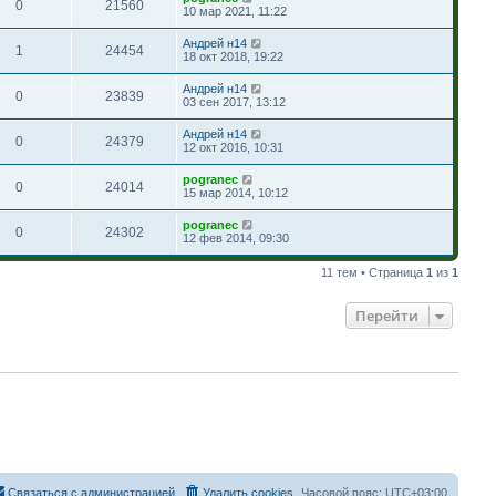
0
21560
10 мар 2021, 11:22
Андрей н14
1
24454
18 окт 2018, 19:22
Андрей н14
0
23839
03 сен 2017, 13:12
Андрей н14
0
24379
12 окт 2016, 10:31
pogranec
0
24014
15 мар 2014, 10:12
pogranec
0
24302
12 фев 2014, 09:30
11 тем • Страница
1
из
1
Перейти
Связаться с администрацией
Удалить cookies
Часовой пояс:
UTC+03:00