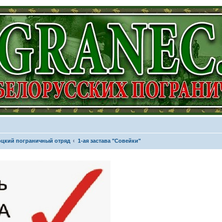
цкий пограничный отряд
1-ая застава "Совейки"