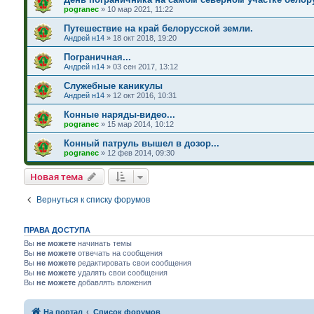
pogranec
»
10 мар 2021, 11:22
Путешествие на край белорусской земли.
Андрей н14
»
18 окт 2018, 19:20
Пограничная...
Андрей н14
»
03 сен 2017, 13:12
Служебные каникулы
Андрей н14
»
12 окт 2016, 10:31
Конные наряды-видео...
pogranec
»
15 мар 2014, 10:12
Конный патруль вышел в дозор...
pogranec
»
12 фев 2014, 09:30
Новая тема
Вернуться к списку форумов
ПРАВА ДОСТУПА
Вы
не можете
начинать темы
Вы
не можете
отвечать на сообщения
Вы
не можете
редактировать свои сообщения
Вы
не можете
удалять свои сообщения
Вы
не можете
добавлять вложения
На портал
Список форумов