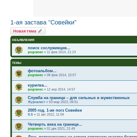
1-ая застава "Совейки"
Новая тема
ОБЪЯВЛЕНИЯ
поиск сослуживцев...
pogranec
»
11 фев 2014, 21:23
ТЕМЫ
фотоальбом...
pogranec
»
08 фев 2014, 15:57
курилка...
pogranec
»
12 апр 2014, 14:57
Служба на границе – для сильных и мужественных
Журналист
»
03 мар 2023, 09:51
2005 год. 1-ая погз Совейки
В.Б
»
11 авг 2022, 11:59
Четверть века на границе...
pogranec
»
01 дек 2021, 21:49
День пограничника на самом северном участке белор