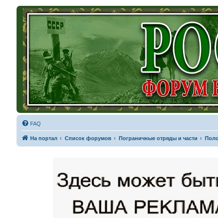
FAQ
На портал
Список форумов
Пограничные отряды и части
Поло