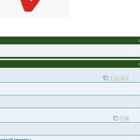
1
2
3
4
1
2
усской границы