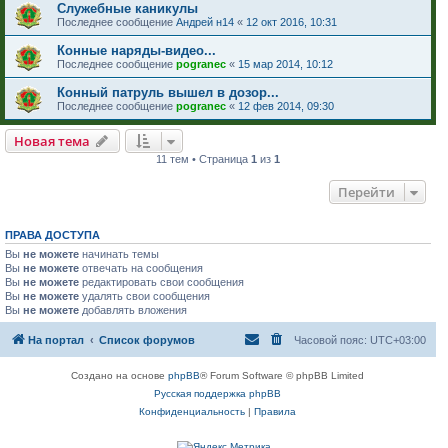
Служебные каникулы
Последнее сообщение
Андрей н14
«
12 окт 2016, 10:31
Конные наряды-видео...
Последнее сообщение
pogranec
«
15 мар 2014, 10:12
Конный патруль вышел в дозор...
Последнее сообщение
pogranec
«
12 фев 2014, 09:30
Новая тема
11 тем • Страница
1
из
1
Перейти
ПРАВА ДОСТУПА
Вы
не можете
начинать темы
Вы
не можете
отвечать на сообщения
Вы
не можете
редактировать свои сообщения
Вы
не можете
удалять свои сообщения
Вы
не можете
добавлять вложения
На портал
Список форумов
Часовой пояс:
UTC+03:00
Создано на основе
phpBB
® Forum Software © phpBB Limited
Русская поддержка phpBB
Конфиденциальность
|
Правила