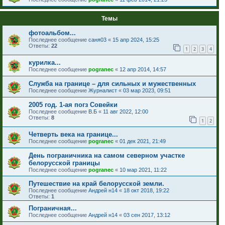
Темы
фотоальбом...
Последнее сообщение
саня03
«
15 апр 2024, 15:25
Ответы:
22
1
2
3
4
курилка...
Последнее сообщение
pogranec
«
12 апр 2014, 14:57
Служба на границе – для сильных и мужественных
Последнее сообщение
Журналист
«
03 мар 2023, 09:51
2005 год. 1-ая погз Совейки
Последнее сообщение
В.Б
«
11 авг 2022, 12:00
Ответы:
8
1
2
Четверть века на границе...
Последнее сообщение
pogranec
«
01 дек 2021, 21:49
День пограничника на самом северном участке
белорусской границы
Последнее сообщение
pogranec
«
10 мар 2021, 11:22
Путешествие на край белорусской земли.
Последнее сообщение
Андрей н14
«
18 окт 2018, 19:22
Ответы:
1
Пограничная...
Последнее сообщение
Андрей н14
«
03 сен 2017, 13:12