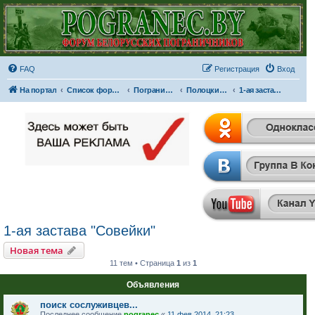
FAQ
Регистрация
Вход
На портал
Список форумов
Пограничные отряды и части
Полоцкий пограничный отряд
1-ая застава "Совейки"
1-ая застава "Совейки"
Новая тема
11 тем • Страница
1
из
1
Объявления
поиск сослуживцев...
Последнее сообщение
pogranec
«
11 фев 2014, 21:23