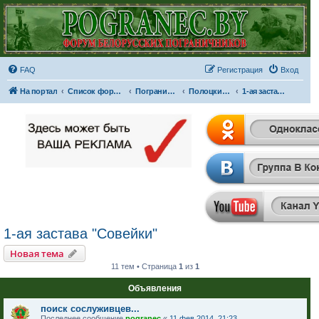
FAQ
Регистрация
Вход
На портал
Список форумов
Пограничные отряды и части
Полоцкий пограничный отряд
1-ая застава "Совейки"
1-ая застава "Совейки"
Новая тема
11 тем • Страница
1
из
1
Объявления
поиск сослуживцев...
Последнее сообщение
pogranec
«
11 фев 2014, 21:23