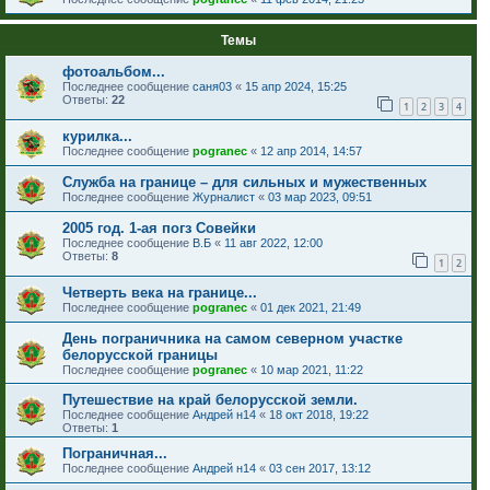
Темы
фотоальбом...
Последнее сообщение
саня03
«
15 апр 2024, 15:25
Ответы:
22
1
2
3
4
курилка...
Последнее сообщение
pogranec
«
12 апр 2014, 14:57
Служба на границе – для сильных и мужественных
Последнее сообщение
Журналист
«
03 мар 2023, 09:51
2005 год. 1-ая погз Совейки
Последнее сообщение
В.Б
«
11 авг 2022, 12:00
Ответы:
8
1
2
Четверть века на границе...
Последнее сообщение
pogranec
«
01 дек 2021, 21:49
День пограничника на самом северном участке
белорусской границы
Последнее сообщение
pogranec
«
10 мар 2021, 11:22
Путешествие на край белорусской земли.
Последнее сообщение
Андрей н14
«
18 окт 2018, 19:22
Ответы:
1
Пограничная...
Последнее сообщение
Андрей н14
«
03 сен 2017, 13:12