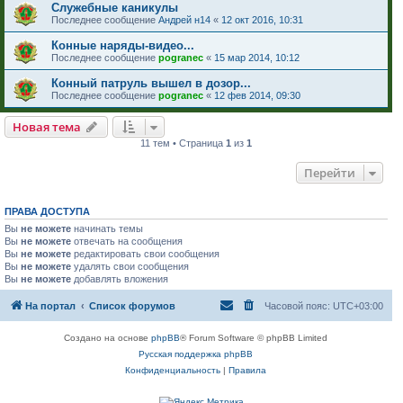
Служебные каникулы
Последнее сообщение
Андрей н14
«
12 окт 2016, 10:31
Конные наряды-видео...
Последнее сообщение
pogranec
«
15 мар 2014, 10:12
Конный патруль вышел в дозор...
Последнее сообщение
pogranec
«
12 фев 2014, 09:30
Новая тема
11 тем • Страница
1
из
1
Перейти
ПРАВА ДОСТУПА
Вы
не можете
начинать темы
Вы
не можете
отвечать на сообщения
Вы
не можете
редактировать свои сообщения
Вы
не можете
удалять свои сообщения
Вы
не можете
добавлять вложения
На портал
Список форумов
Часовой пояс:
UTC+03:00
Создано на основе
phpBB
® Forum Software © phpBB Limited
Русская поддержка phpBB
Конфиденциальность
|
Правила