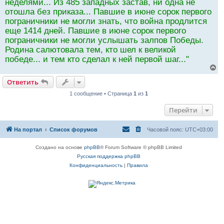
неделями... Из 485 западных застав, ни одна не
отошла без приказа... Павшие в июне сорок первого
пограничники не могли знать, что война продлится
еще 1414 дней. Павшие в июне сорок первого
пограничники не могли услышать залпов Победы.
Родина салютовала тем, кто шел к великой
победе... и тем кто сделал к ней первой шаг..."
В
е
Ответить
р
н
1 сообщение • Страница
1
из
1
у
т
Перейти
ь
с
я
На портал
Список форумов
Часовой пояс:
UTC+03:00
к
н
а
Создано на основе
phpBB
® Forum Software © phpBB Limited
ч
Русская поддержка phpBB
а
л
Конфиденциальность
|
Правила
у