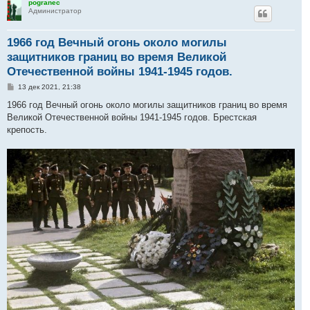
pogranec
Администратор
1966 год Вечный огонь около могилы
защитников границ во время Великой
Отечественной войны 1941-1945 годов.
С
13 дек 2021, 21:38
о
о
1966 год Вечный огонь около могилы защитников границ во время
б
Великой Отечественной войны 1941-1945 годов. Брестская
щ
е
крепость.
н
и
е