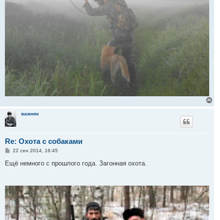
В
е
р
важняк
н
у
т
Re: Охота с собаками
ь
с
С
22 сен 2014, 16:45
я
о
к
о
Ещё немного с прошлого года. Загонная охота.
н
б
щ
а
е
ч
н
а
и
л
е
у