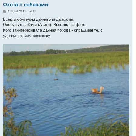
Охота с собаками
С
24 май 2014, 14:14
о
о
Всем любителям данного вида охоты.
б
Охочусь с собами (Акита). Выставляю фото.
щ
е
Кого заинтересовала данная порода - спрашивайте, с
н
удовольствием расскажу.
и
е