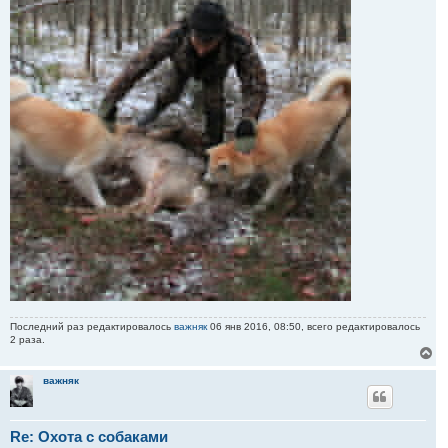
Последний раз редактировалось
важняк
06 янв 2016, 08:50, всего редактировалось
2 раза.
В
е
р
важняк
н
у
т
Re: Охота с собаками
ь