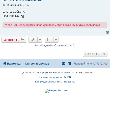
с
С
25 дек 2021, 07:17
я
о
к
о
Енота добыли.
н
б
DSCN1064.jpg
щ
а
е
ч
н
а
У вас нет необходимых прав для просмотра вложений в этом сообщении.
и
л
е
у
В
е
Ответить
р
н
6 сообщений • Страница
1
из
1
у
т
Перейти
ь
с
я
На портал
Список форумов
Часовой пояс:
UTC+03:00
к
н
а
Создано на основе
phpBB
® Forum Software © phpBB Limited
ч
Русская поддержка phpBB
а
л
Конфиденциальность
|
Правила
у