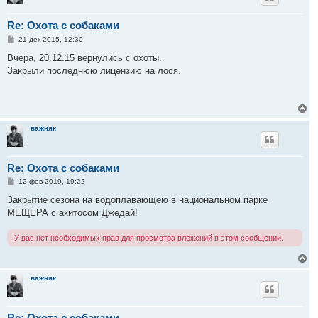
у
т
Re: Охота с собаками
ь
с
С
21 дек 2015, 12:30
я
о
к
о
Вчера, 20.12.15 вернулись с охоты.
н
б
Закрыли последнюю лицензию на лося.
щ
а
е
ч
н
а
и
л
е
В
у
е
р
важняк
н
у
т
Re: Охота с собаками
ь
с
С
12 фев 2019, 19:22
я
о
к
о
Закрытие сезона на водоплавающею в национальном парке
н
б
МЕЩЕРА с акитосом Джедай!
щ
а
е
ч
н
а
У вас нет необходимых прав для просмотра вложений в этом сообщении.
и
л
е
у
В
е
р
важняк
н
у
т
Re: Охота с собаками
ь