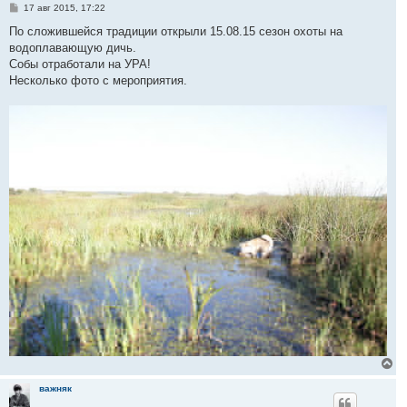
с
С
17 авг 2015, 17:22
я
о
к
о
По сложившейся традиции открыли 15.08.15 сезон охоты на
н
б
водоплавающую дичь.
щ
а
е
Собы отработали на УРА!
ч
н
а
Несколько фото с мероприятия.
и
л
е
у
В
е
р
важняк
н