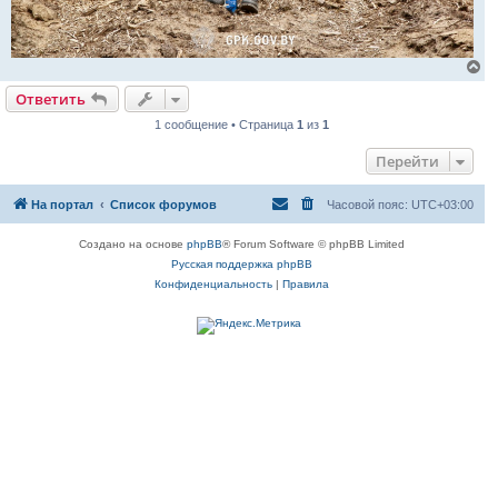
В
е
Ответить
р
н
1 сообщение • Страница
1
из
1
у
т
Перейти
ь
с
я
На портал
Список форумов
Часовой пояс:
UTC+03:00
к
н
а
Создано на основе
phpBB
® Forum Software © phpBB Limited
ч
Русская поддержка phpBB
а
л
Конфиденциальность
|
Правила
у