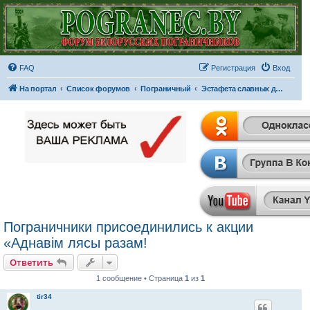
FAQ
Регистрация
Вход
На портал
Список форумов
Пограничный
Эстафета славных дел...
Пограничники присоединились к акции
«Аднавім лясы разам!
Ответить
1 сообщение • Страница
1
из
1
tir34