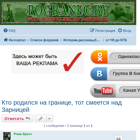
FAQ
Регистрация
Вход
На портал
Список форумов
Истории,рассказы,байки,фильмы...
от ЧК до КГБ
Кто родился на границе, тот смеется над
Зарницей
Ответить
1 сообщение • Страница
1
из
1
Рома Брест