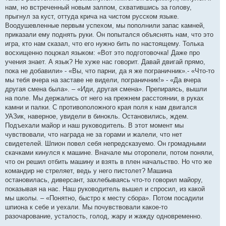
нам, но встреченный новым залпом, схватившись за голову,
прыгнул за куст, оттуда крича на чистом русском языке.
Воодушевленные первым успехом, мы пополнили запас камней,
приказали ему поднять руки. Он попытался объяснять нам, что это
игра, кто нам сказал, что его нужно бить по настоящему. Толька
восхищенно поцокал языком: «Вот это подготовочка! Даже про
учения знает. А язык? Не хуже нас говорит. Давай двигай прямо,
пока не добавили» - «Вы, что парни, да я же пограничник».- «Что-то
мы тебя вчера на заставе не видели, пограничник!» - «Да вчера
другая смена была». – «Иди, другая смена». Препираясь, вышли
на поле. Мы держались от него на прежнем расстоянии, в руках
камни и палки. С противоположного края поля к нам двигался
УАЗик, наверное, увидели в бинокль. Остановились, ждем.
Подъехали майор и наш руководитель. В этот момент мы
чувствовали, что награда не за горами и жалели, что нет
свидетелей. Шпион повел себя непредсказуемо. Он громадными
скачками кинулся к машине. Вначале мы оторопели, потом поняли,
что он решил отбить машину и взять в плен начальство. Но что же
командир не стреляет, ведь у него пистолет? Машина
остановилась, диверсант, захлебываясь что-то говорил майору,
показывая на нас. Наш руководитель вышел и спросил, из какой
мы школы. – «Понятно, быстро к месту сбора». Потом посадили
шпиона к себе и уехали. Мы почувствовали какое-то
разочарование, усталость, голод, жару и жажду одновременно.