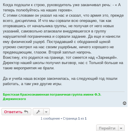
Когда подошли к строю, руководитель уже заканчивал речь: - « А
теперь полюбуйтесь на наших героев».
С этими словами он указал на нас и сказал, что армия это, прежде
всего, дисциплина. И что мы сорвали всю операцию, так как
оторвавшись от начальника группы, не получая от него новых
указаний, самовольно атаковали внедрявшегося в группу
нарушителей пограничника и сорвали задание. Да еще и нанесли
ему физический ущерб. Пострадавший с ободранной щекой
угрюмо смотрел на нас своим ущербным, ничего хорошего не
предвещающим, глазом. Второй заплыл напрочь.
Воистину, кто родился на границе, тот смеется над «Зарницей».
Директор нашей школы получил выговор, нас с Толькой больше на
такие мероприятия не брали.
Да и учеба наша вскоре закончилась, на следующий год пошли
работать, а там уже другие игры.
Брестская Краснознаменная пограничная группа имени Ф.Э.
Дзержинского
В
е
Ответить
р
н
1 сообщение • Страница
1
из
1
у
т
Перейти
ь