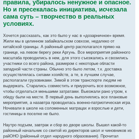
правила, убиралось ненужное и опасное.
Но и пресекалась инициатива, исчезала
сама суть – творчество в реальных
условиях.
Хочется рассказать, как это было у нас в «дозарничное» время.
Жили мы в целинном забайкальском совхозе, недалеко от
китайской границы. А районный центр располагался прямо на
границе, на левом берегу реки Аргунь. Все мероприятия районного
масштаба проводились в нем, для этого съезжались и свозились
участники со всего района, размером с некоторые области
западной части страны. Обычно это было летом, т.к. доставка
осуществлялась силами хозяйств, а те, в лучшем случае,
располагали грузовиками. Зимой в этом транспорте людям не
выдержать. Старались совместить и приурочить все возможное,
чтобы отделаться меньшими затратами. Выезжали рано утром, к
обеду были на месте. В первый день выполнялись все плановые
мероприятия, а назавтра проводилась военно-патриотическая игра.
Ночевали в школе на соломенных матрацах и взрослые и дети,
гостиницы в поселке не было.
Наутро подъем, завтрак и сбор во дворе школы. Вышел какой-то
районный начальник со свитой из директоров школ и чиновников из
райОНО (районный отдел народного образования). Прочитал