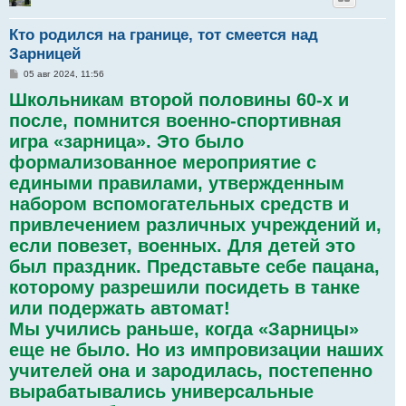
Кто родился на границе, тот смеется над
Зарницей
С
05 авг 2024, 11:56
о
Школьникам второй половины 60-х и
о
б
после, помнится военно-спортивная
щ
е
игра «зарница». Это было
н
и
формализованное мероприятие с
е
едиными правилами, утвержденным
набором вспомогательных средств и
привлечением различных учреждений и,
если повезет, военных. Для детей это
был праздник. Представьте себе пацана,
которому разрешили посидеть в танке
или подержать автомат!
Мы учились раньше, когда «Зарницы»
еще не было. Но из импровизации наших
учителей она и зародилась, постепенно
вырабатывались универсальные