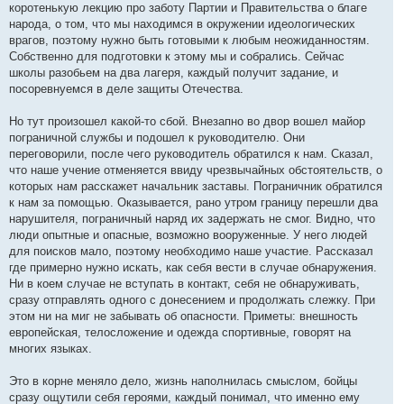
коротенькую лекцию про заботу Партии и Правительства о благе
народа, о том, что мы находимся в окружении идеологических
врагов, поэтому нужно быть готовыми к любым неожиданностям.
Собственно для подготовки к этому мы и собрались. Сейчас
школы разобьем на два лагеря, каждый получит задание, и
посоревнуемся в деле защиты Отечества.
Но тут произошел какой-то сбой. Внезапно во двор вошел майор
пограничной службы и подошел к руководителю. Они
переговорили, после чего руководитель обратился к нам. Сказал,
что наше учение отменяется ввиду чрезвычайных обстоятельств, о
которых нам расскажет начальник заставы. Пограничник обратился
к нам за помощью. Оказывается, рано утром границу перешли два
нарушителя, пограничный наряд их задержать не смог. Видно, что
люди опытные и опасные, возможно вооруженные. У него людей
для поисков мало, поэтому необходимо наше участие. Рассказал
где примерно нужно искать, как себя вести в случае обнаружения.
Ни в коем случае не вступать в контакт, себя не обнаруживать,
сразу отправлять одного с донесением и продолжать слежку. При
этом ни на миг не забывать об опасности. Приметы: внешность
европейская, телосложение и одежда спортивные, говорят на
многих языках.
Это в корне меняло дело, жизнь наполнилась смыслом, бойцы
сразу ощутили себя героями, каждый понимал, что именно ему