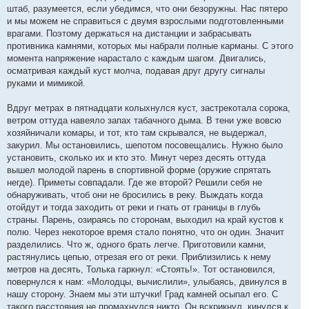
штаб, разумеется, если убедимся, что они безоружны. Нас пятеро
и мы можем не справиться с двумя взрослыми подготовленными
врагами. Поэтому держаться на дистанции и забрасывать
противника камнями, которых мы набрали полные карманы. С этого
момента напряжение нарастало с каждым шагом. Двигались,
осматривая каждый куст молча, подавая друг другу сигналы
руками и мимикой.
Вдруг метрах в пятнадцати колыхнулся куст, застрекотала сорока,
ветром оттуда навеяло запах табачного дыма. В тени уже вовсю
хозяйничали комары, и тот, кто там скрывался, не выдержал,
закурил. Мы остановились, шепотом посовещались. Нужно было
установить, сколько их и кто это. Минут через десять оттуда
вышел молодой парень в спортивной форме (оружие спрятать
негде). Приметы совпадали. Где же второй? Решили себя не
обнаруживать, чтоб они не бросились в реку. Выждать когда
отойдут и тогда заходить от реки и гнать от границы в глубь
страны. Парень, озираясь по сторонам, выходил на край кустов к
полю. Через некоторое время стало понятно, что он один. Значит
разделились. Что ж, одного брать легче. Приготовили камни,
растянулись цепью, отрезая его от реки. Приблизились к нему
метров на десять, Толька гаркнул: «Стоять!». Тот остановился,
повернулся к нам: «Молодцы, вычислили», улыбаясь, двинулся в
нашу сторону. Знаем мы эти штучки! Град камней осыпал его. С
такого расстояния не промахнулся никто. Он вскрикнул, кинулся к