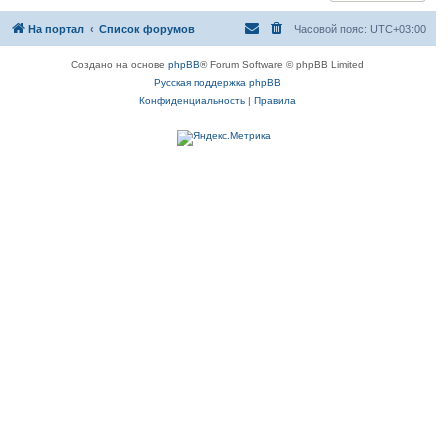
с
я
На портал
Список форумов
Часовой пояс:
UTC+03:00
к
н
а
Создано на основе
phpBB
® Forum Software © phpBB Limited
ч
Русская поддержка phpBB
а
л
Конфиденциальность
|
Правила
у