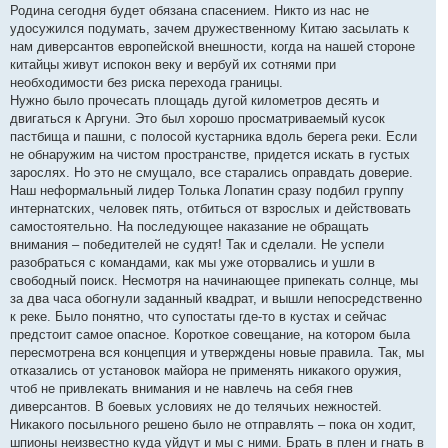
Родина сегодня будет обязана спасением. Никто из нас не
удосужился подумать, зачем дружественному Китаю засылать к
нам диверсантов европейской внешности, когда на нашей стороне
китайцы живут испокон веку и вербуй их сотнями при
необходимости без риска перехода границы.
Нужно было прочесать площадь дугой километров десять и
двигаться к Аргуни. Это был хорошо просматриваемый кусок
пастбища и пашни, с полосой кустарника вдоль берега реки. Если
не обнаружим на чистом пространстве, придется искать в густых
зарослях. Но это не смущало, все старались оправдать доверие.
Наш неформальный лидер Толька Лопатин сразу подбил группу
интернатских, человек пять, отбиться от взрослых и действовать
самостоятельно. На последующее наказание не обращать
внимания – победителей не судят! Так и сделали. Не успели
разобраться с командами, как мы уже оторвались и ушли в
свободный поиск. Несмотря на начинающее припекать солнце, мы
за два часа обогнули заданный квадрат, и вышли непосредственно
к реке. Было понятно, что супостаты где-то в кустах и сейчас
предстоит самое опасное. Короткое совещание, на котором была
пересмотрена вся концепция и утверждены новые правила. Так, мы
отказались от установок майора не применять никакого оружия,
чтоб не привлекать внимания и не навлечь на себя гнев
диверсантов. В боевых условиях не до телячьих нежностей.
Никакого посыльного решено было не отправлять – пока он ходит,
шпионы неизвестно куда уйдут и мы с ними. Брать в плен и гнать в