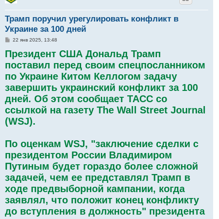
Трамп поручил урегулировать конфликт в
Украине за 100 дней
С
22 янв 2025, 13:48
о
Президент США Дональд Трамп
о
б
поставил перед своим спецпосланником
щ
е
по Украине Китом Келлогом задачу
н
и
завершить украинский конфликт за 100
е
дней. Об этом сообщает ТАСС со
ссылкой на газету The Wall Street Journal
(WSJ).
По оценкам WSJ, "заключение сделки с
президентом России Владимиром
Путиным будет гораздо более сложной
задачей, чем ее представлял Трамп в
ходе предвыборной кампании, когда
заявлял, что положит конец конфликту
до вступления в должность" президента