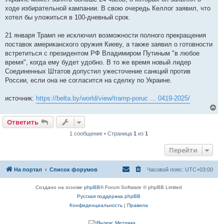
ходе избирательной кампании. В свою очередь Келлог заявил, что
хотел бы уложиться в 100-дневный срок.
21 января Трамп не исключил возможности полного прекращения
поставок американского оружия Киеву, а также заявил о готовности
встретиться с президентом РФ Владимиром Путиным "в любое
время", когда ему будет удобно. В то же время новый лидер
Соединенных Штатов допустил ужесточение санкций против
России, если она не согласится на сделку по Украине.
источник:
https://belta.by/world/view/tramp-poruc ... 0419-2025/
В
е
Ответить
р
н
1 сообщение • Страница
1
из
1
у
т
Перейти
ь
с
я
На портал
Список форумов
Часовой пояс:
UTC+03:00
к
н
а
Создано на основе
phpBB
® Forum Software © phpBB Limited
ч
Русская поддержка phpBB
а
л
Конфиденциальность
|
Правила
у