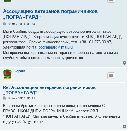
Ассоциацию ветеранов пограничников
„ПОГРАНГАРД“
С
28 май 2014, 01:34
о
о
Мы в Сербии, создали ассоциацию ветеранов пограничников
б
„ПОГРАНГАРД“ . В организации существует и ВПК „ПОГРАНГАРД“,
щ
е
руководитель Сречко Милосавлевич, тел. +381 61 276 00 97,
н
электронная почта:
pograngard@mail.ru
и
е
Мы просим все организации ветеранов и военно-патриотические
клубы, чтобы связаться для сотрудничества.
В
е
р
Сербия
н
у
т
Re: Ассоциацию ветеранов пограничников
ь
с
„ПОГРАНГАРД“
я
С
28 май 2014, 01:41
к
о
н
о
Все наши братья и сестры пограничники, пограничники С
а
б
ПРАЗДНИКОМ-ДНЕМ ПОГРАНИЧНИКА, желает ОВП
ч
щ
а
е
"ПОГРАНГАРД". Мы празднуем в Сербии впервые. В следующем
н
л
году у нас будут гости.
и
у
е
В
е