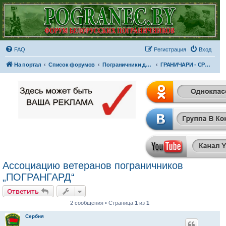
FAQ
Регистрация
Вход
На портал
Список форумов
Пограничники других стран
ГРАНИЧАРИ - СРБИЈА
Ассоциацию ветеранов пограничников
„ПОГРАНГАРД“
Ответить
2 сообщения • Страница
1
из
1
Сербия