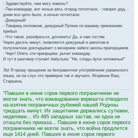
- Здравствуйте, чем могу помочь?
- Пан-командир, вот ночью весь огород потоптали, - говорит дед, -
днем все цело было, а ночью потоптали.
- Дежурный!
- Товарищ полковник, дежурный Пупкин по вашему приказанию
прибыл.
- Что такое, разобраться, доложить! Да, и чаю гостям.
Через десять минут, появляется дежурный и шепотом в
полупоклоне докладывает о вечернем забеге школы прапорщиков.
- Черт! Опять эти прапрщики, рычит командир.
И тут в разговор ступает бабулька: "Ни, следы були человичьи!"
ЗЫ Я прошу прощение за безграмотное употребление украинского
языка, но на слух это примерно так и звучало. Искренне Ваш,
Старшина.
"Павшие в июне сорок первого пограничники не
могли знать, что командование вермахта отводило
на взятие пограничных рубежей нашей Родины
тридцать минут. Их защитники держались сутками,
неделями... Из 485 западных застав, ни одна не
отошла без приказа... Павшие в июне сорок первого
пограничники не могли знать, что война продлится
еще 1414 дней. Павшие в июне сорок первого