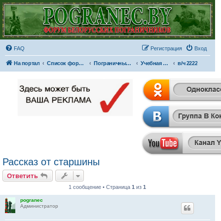
FAQ
Регистрация
Вход
На портал
Список форумов
Пограничные отряды и части
Учебная часть младшего командного состава Западного пограничного округа...
в/ч 2222
Рассказ от старшины
Ответить
1 сообщение • Страница
1
из
1
pogranec
Администратор