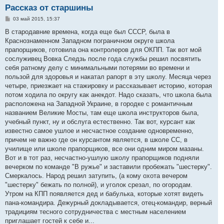
Рассказ от старшины
С
03 май 2015, 15:37
о
о
В стародавние времена, когда еще был СССР, была в
б
Краснознаменном Западном пограничном округе школа
щ
е
прапорщиков, готовила она контролеров для ОКПП. Так вот мой
н
сослуживец Вовка Следзь после года службы решил посвятить
и
е
себя ратному делу с минимальными потерями во времени и
пользой для здоровья и накатал рапорт в эту школу. Месяца через
четыре, приезжает на стажировку и рассказывает историю, которая
потом ходила по округу как анекдот. Надо сказать, что школа была
расположена на Западной Украине, в городке с романтичным
названием Великие Мосты, там еще школа инструкторов была,
учебный пункт, ну и обслуга естественно. Так вот, курсант как
известно самое ушлое и несчастное создание одновременно,
причем не важно где он курсантом является, в школе СС, в
училище или школе прапорщиков, все они одним миром мазаны.
Вот и в тот раз, несчастно-ушлую школу прапорщиков подняли
вечерком по команде "В ружье" и заставили пробежать "шестерку".
Смеркалось. Народ решил затупить, (а кому охота вечером
"шестерку" бежать по полной), и уголок срезал, по огородам.
Утром на КПП появляется дед и бабулька, которые хотят видеть
пана-командира. Дежурный докладывается, отец-командир, верный
традициям тесного сотрудничества с местным населением
приглашает гостей к себе и...