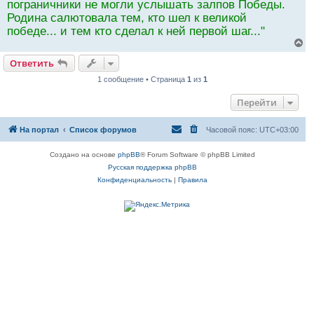
пограничники не могли услышать залпов Победы.
Родина салютовала тем, кто шел к великой
победе... и тем кто сделал к ней первой шаг..."
В
е
Ответить
р
н
1 сообщение • Страница
1
из
1
у
т
Перейти
ь
с
я
На портал
Список форумов
Часовой пояс:
UTC+03:00
к
н
а
Создано на основе
phpBB
® Forum Software © phpBB Limited
ч
Русская поддержка phpBB
а
л
Конфиденциальность
|
Правила
у