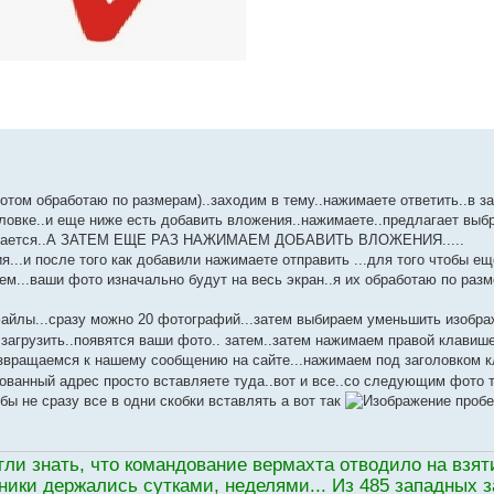
потом обработаю по размерам)..заходим в тему..нажимаете ответить..в з
головке..и еще ниже есть добавить вложения..нажимаете..предлагает выб
ображается..А ЗАТЕМ ЕЩЕ РАЗ НАЖИМАЕМ ДОБАВИТЬ ВЛОЖЕНИЯ.....
...и после того как добавили нажимаете отправить ...для того чтобы е
м...ваши фото изначально будут на весь экран..я их обработаю по разм
 файлы...сразу можно 20 фотографий...затем выбираем уменьшить изобр
и загрузить..появятся ваши фото.. затем..затем нажимаем правой клавиш
озвращаемся к нашему сообщению на сайте...нажимаем под заголовком кл
рованный адрес просто вставляете туда..вот и все..со следующим фото 
 не сразу все в одни скобки вставлять а вот так
пробе
гли знать, что командование вермахта отводило на взя
ки держались сутками, неделями... Из 485 западных за