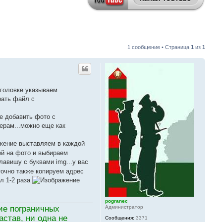
1 сообщение • Страница
1
из
1
аголовке указываем
рать файл с
ще добавить фото с
ерам...можно еще как
ажение выставляем в каждой
ей на фото и выбираем
авишу с буквами img...у вас
точно также копируем адрес
л 1-2 раза
pogranec
Администратор
тие пограничных
став, ни одна не
Сообщения:
3371