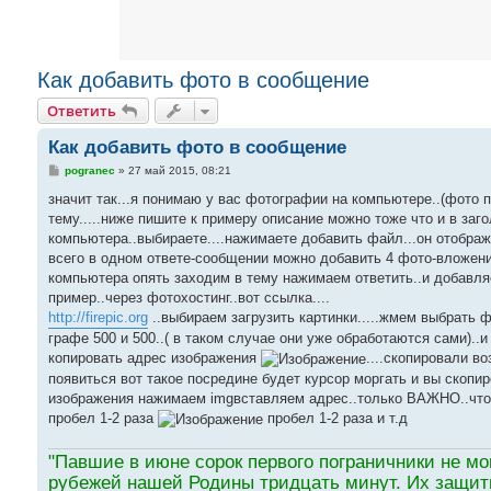
Как добавить фото в сообщение
Ответить
Как добавить фото в сообщение
С
pogranec
»
27 май 2015, 08:21
о
о
значит так...я понимаю у вас фотографии на компьютере..(фото 
б
тему.....ниже пишите к примеру описание можно тоже что и в за
щ
е
компьютера..выбираете....нажимаете добавить файл...он от
н
всего в одном ответе-сообщении можно добавить 4 фото-вложения
и
е
компьютера опять заходим в тему нажимаем ответить..и добавляе
пример..через фотохостинг..вот ссылка....
http://firepic.org
..выбираем загрузить картинки.....жмем выбрать
графе 500 и 500..( в таком случае они уже обработаются сами)..
копировать адрес изображения
....скопировали в
появиться вот такое посредине будет курсор моргать и вы скопи
изображения нажимаем imgвставляем адрес..только ВАЖНО..чтобы
пробел 1-2 раза
пробел 1-2 раза и т.д
"Павшие в июне сорок первого пограничники не мо
рубежей нашей Родины тридцать минут. Их защитни