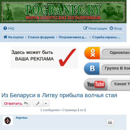
FAQ
Регистрация
Вход
На портал
Список форумов
Пограничники других стран
Служба охраны государственной границы Литвы
Из Беларуси в Литву прибыла волчья стая
Ответить
1 сообщение • Страница
1
из
1
Algirdas