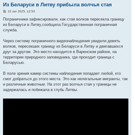
Из Беларуси в Литву прибыла волчья стая
С
22 окт 2025, 12:53
о
о
Пограничники зафиксировали, как стая волков пересекла границу
б
из Беларуси в Литву,сообщила Государственная пограничная
щ
е
служба.
н
и
е
Через систему пограничного видеонаблюдения увидели девять
волков, пересекших границу из Беларуси в Литву и двигавшихся
друг за другом. Это место находится в Варенском районе, на
территории природного заповедника, где проходит граница с
Беларусью.
В поле зрения камер системы наблюдения попадает любой, кто
смог добраться до этого места. Это как нелегальные мигранты, так
и различные животные. На этот раз волчья стая у границы не
задержалась и побежала в глубь Литвы.