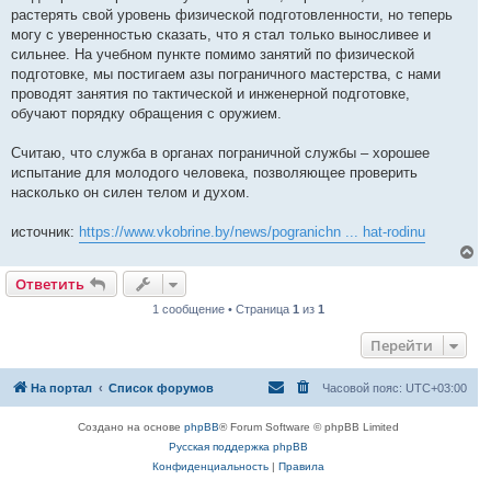
растерять свой уровень физической подготовленности, но теперь
могу с уверенностью сказать, что я стал только выносливее и
сильнее. На учебном пункте помимо занятий по физической
подготовке, мы постигаем азы пограничного мастерства, с нами
проводят занятия по тактической и инженерной подготовке,
обучают порядку обращения с оружием.
Считаю, что служба в органах пограничной службы – хорошее
испытание для молодого человека, позволяющее проверить
насколько он силен телом и духом.
источник:
https://www.vkobrine.by/news/pogranichn ... hat-rodinu
В
е
Ответить
р
н
1 сообщение • Страница
1
из
1
у
т
Перейти
ь
с
я
На портал
Список форумов
Часовой пояс:
UTC+03:00
к
н
а
Создано на основе
phpBB
® Forum Software © phpBB Limited
ч
Русская поддержка phpBB
а
л
Конфиденциальность
|
Правила
у