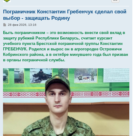
Пограничник Константин Гребенчук сделал свой
выбор - защищать Родину
С
28 фев 2026, 13:16
о
о
Быть пограничником – это возможность внести свой вклад в
б
защиту рубежей Республики Беларусь, считает курсант
щ
е
учебного пункта Брестской пограничной группы Константин
н
ГРЕБЕНЧУК. Родился и вырос он в агрогородке Остромичи
и
е
Кобринского района, а в октябре минувшего года был призван
в органы пограничной службы.