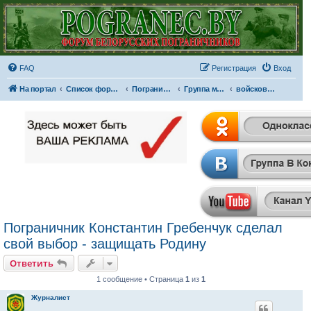
FAQ
Регистрация
Вход
На портал
Список форумов
Пограничные отряды и части
Группа материально-технического обеспечения органов пограничной службы,рота почетного караула,оркестр и ансамбль органов пограничной службы
войсковая часть 1463
Пограничник Константин Гребенчук сделал
свой выбор - защищать Родину
Ответить
1 сообщение • Страница
1
из
1
Журналист