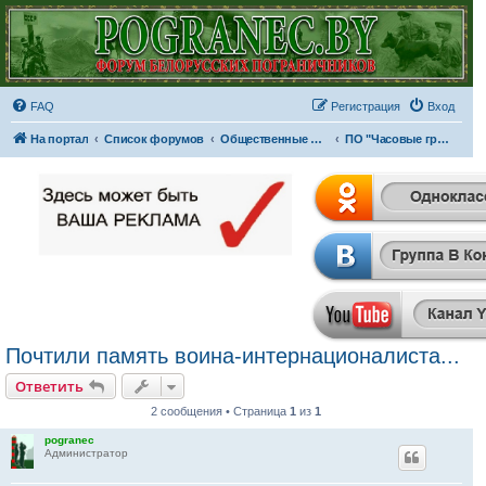
FAQ
Регистрация
Вход
На портал
Список форумов
Общественные организации и объединения
ПО "Часовые границы"
Почтили память воина-интернационалиста...
Ответить
2 сообщения • Страница
1
из
1
pogranec
Администратор