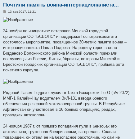
Почтили память воина-интернационалиста...
С
13 дек 2017, 11:21
о
о
б
щ
е
24 ноября по инициативе ветеранов Минской городской
н
организации ОО "БСВОПС" и поддержке Госпогранкомитета
и
е
состоялось мероприятие, посвященное 30-летию памяти воина –
интернационалиста Павла Подреза. На родину героя в село
Богданово Воложинского района Минской области приехали
сослуживцы из России, Литвы, Украины, ветераны Минской и
Брестской городских организаций ОО "БСВОПС", прибыла рота
почетного караула.
Рядовой Павел Подрез служил в Тахта-Базарском ПогО (в/ч 2072)
ММГ-1 Калайи-Нау водителем ЗиЛ-131 взвода боевого
обеспечения резервной мотоманевренной группы. В Республике
Афганистан он участвовал в 16 боевых операциях, рейдах,
проводках автоколонн.
24 ноября 1987 г. от прямого попадания пули в бензобак его
автомашина, груженная боеприпасами, загорелась. Спасая
товарищей, он отвел ее на безопасное расстояние, но сам не