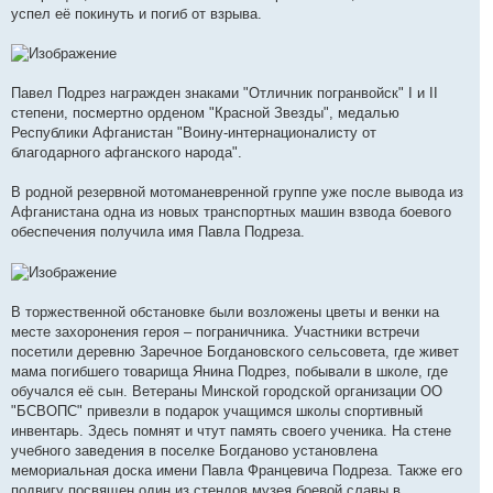
успел её покинуть и погиб от взрыва.
Павел Подрез награжден знаками "Отличник погранвойск" I и II
степени, посмертно орденом "Красной Звезды", медалью
Республики Афганистан "Воину-интернационалисту от
благодарного афганского народа".
В родной резервной мотоманевренной группе уже после вывода из
Афганистана одна из новых транспортных машин взвода боевого
обеспечения получила имя Павла Подреза.
В торжественной обстановке были возложены цветы и венки на
месте захоронения героя – пограничника. Участники встречи
посетили деревню Заречное Богдановского сельсовета, где живет
мама погибшего товарища Янина Подрез, побывали в школе, где
обучался её сын. Ветераны Минской городской организации ОО
"БСВОПС" привезли в подарок учащимся школы спортивный
инвентарь. Здесь помнят и чтут память своего ученика. На стене
учебного заведения в поселке Богданово установлена
мемориальная доска имени Павла Францевича Подреза. Также его
подвигу посвящен один из стендов музея боевой славы в