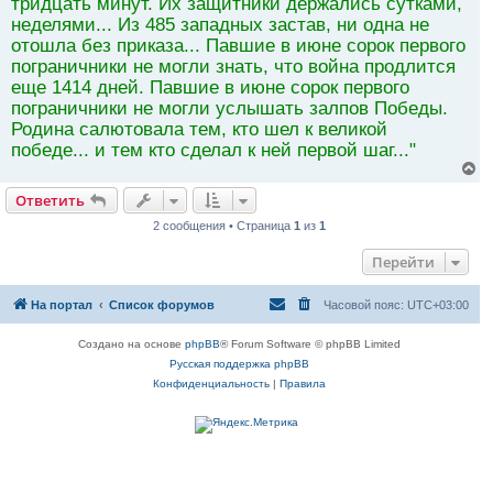
тридцать минут. Их защитники держались сутками,
неделями... Из 485 западных застав, ни одна не
отошла без приказа... Павшие в июне сорок первого
пограничники не могли знать, что война продлится
еще 1414 дней. Павшие в июне сорок первого
пограничники не могли услышать залпов Победы.
Родина салютовала тем, кто шел к великой
победе... и тем кто сделал к ней первой шаг..."
В
е
Ответить
р
н
2 сообщения • Страница
1
из
1
у
т
Перейти
ь
с
я
На портал
Список форумов
Часовой пояс:
UTC+03:00
к
н
а
Создано на основе
phpBB
® Forum Software © phpBB Limited
ч
Русская поддержка phpBB
а
л
Конфиденциальность
|
Правила
у