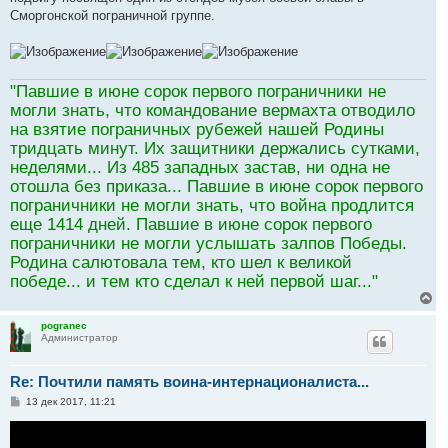
Сморгонской пограничной группе.
"Павшие в июне сорок первого пограничники не
могли знать, что командование вермахта отводило
на взятие пограничных рубежей нашей Родины
тридцать минут. Их защитники держались сутками,
неделями... Из 485 западных застав, ни одна не
отошла без приказа... Павшие в июне сорок первого
пограничники не могли знать, что война продлится
еще 1414 дней. Павшие в июне сорок первого
пограничники не могли услышать залпов Победы.
Родина салютовала тем, кто шел к великой
победе... и тем кто сделал к ней первой шаг..."
В
е
р
pogranec
Администратор
н
у
т
Re: Почтили память воина-интернационалиста...
ь
с
С
13 дек 2017, 11:21
я
о
к
о
н
б