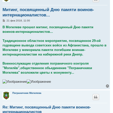
Митинг, посвященный Дню памяти воинов-
интернационалистов...
С
21 фев 2018, 11:00
о
о
В Могилеве прошел митинг, посвященный Дню памяти
б
воинов-интернационалистов...
щ
е
н
Традиционное областное мероприятие, посвященное 29-ой
и
е
годовщине вывода советских войск из Афганистана, прошло в
Могилеве у мемориала памяти погибшим воинам-
интернационалистам на набережной реки Днепр.
Военнослужащие отделения пограничного контроля
"Могилёв",общественное обьединение "Пограничники
Могилева" возложили цветы к монументу...
В
е
р
Пограничник Могилева
н
у
т
Re: Митинг, посвященный Дню памяти воинов-
ь
с
интернационалистов